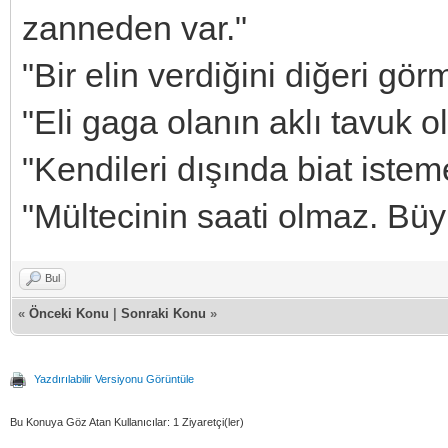
zanneden var."
"Bir elin verdiğini diğeri gör
"Eli gaga olanın aklı tavuk ol
"Kendileri dışında biat isteme
"Mültecinin saati olmaz. Büy
Bul
«
Önceki Konu
|
Sonraki Konu
»
Yazdırılabilir Versiyonu Görüntüle
Bu Konuya Göz Atan Kullanıcılar: 1 Ziyaretçi(ler)