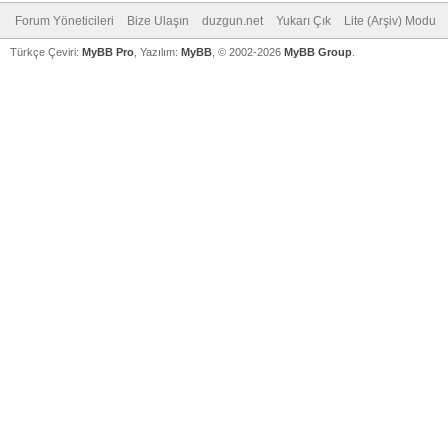
Forum Yöneticileri
Bize Ulaşın
duzgun.net
Yukarı Çık
Lite (Arşiv) Modu
Türkçe Çeviri:
MyBB Pro
, Yazılım:
MyBB
, © 2002-2026
MyBB Group
.