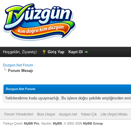
Hoşgeldin, Ziyaretçi:
Giriş Yap
Kayıt Ol
Duzgun.Net Forum
Forum Mesajı
Duzgun.Net Forum
Yetkilendirme kodu uyuşmazlığı. Bu işleve doğru şekilde eriştiğinzden emi
Forum Yöneticileri
Bize Ulaşın
duzgun.net
Yukarı Çık
Lite (Arşiv) Modu
Türkçe Çeviri:
MyBB Pro
, Yazılım:
MyBB
, © 2002-2026
MyBB Group
.