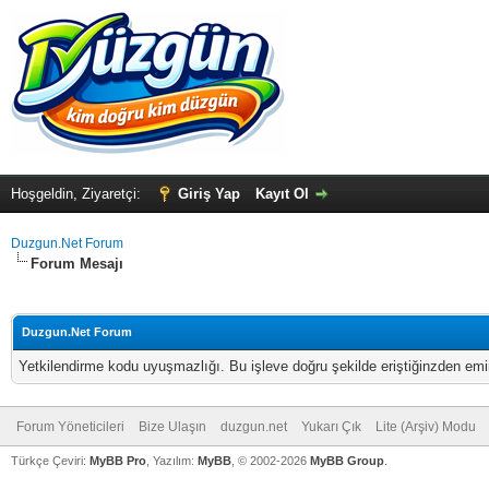
Hoşgeldin, Ziyaretçi:
Giriş Yap
Kayıt Ol
Duzgun.Net Forum
Forum Mesajı
Duzgun.Net Forum
Yetkilendirme kodu uyuşmazlığı. Bu işleve doğru şekilde eriştiğinzden emi
Forum Yöneticileri
Bize Ulaşın
duzgun.net
Yukarı Çık
Lite (Arşiv) Modu
Türkçe Çeviri:
MyBB Pro
, Yazılım:
MyBB
, © 2002-2026
MyBB Group
.